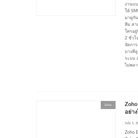
งานแบบ
ให้ SM
มาดูกั
ทีม สา
ใครอยู
2 ชั่ว
จัดการ
บางทีล
ระบบ ส
ไม่พลา
Zoho
Zoho
อย่าง
July 1, 
Zoho E