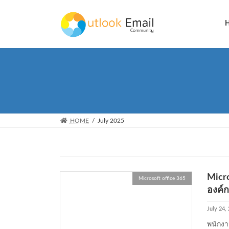
Skip
Skip
to
to
the
the
content
Navigation
HOME
July 2025
Micr
Microsoft office 365
องค์
July 24,
พนักงา