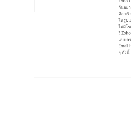
Zoho C
กันอย่
คือ บริ
ในรูปแ
ไม่มีโ
? Zoho
แบบคร
Email 
ๆ ดังนี