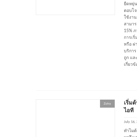
ยืดหยุ่
ตอบโจทย
ใช้งาน
สามาร
15% ภา
การเริ
หรือ ผ่
บริการ
ถูก แล
เกี่ยวข้
เริ่ม
Zoho
ไอที
July 16,
ทำไมต้