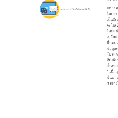
March 31
หลายคน
ในการต
เป็นอีเ
จะไม่เ
ใหม่แต่
เปลี่ย
นี้บทค
ข้อมูล
โปรแกร
ที่เปล
ขั้นตอน
1.เมื่อ
ขึ้นมาจ
"File" (