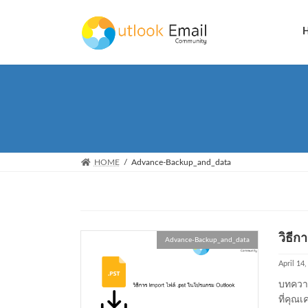
Skip
Skip
to
to
the
the
content
Navigation
HOME
Advance-Backup_and_data
วิธีก
Advance-Backup_and_data
April 14
บทความ
ที่คุณเ