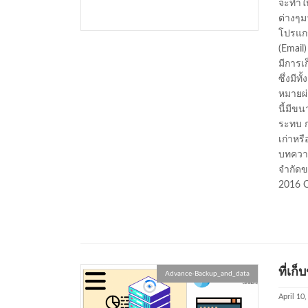
จะทำให้
ต่างๆ
โปรแกร
(Email
มีการเ
ซึ่งมีท
หมายผ่า
นี้มีข
ระทบ ก
เก่าหรื
บทความ
จำกัดข
2016 O
ที่เก
Advance-Backup_and_data
April 10