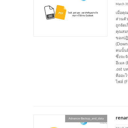
March 31
เมื่อคุ
ส่วนตัว
ถูกจัดเ
คุณสมบ
ของปฏิ
(Downl
คนนั้น
ซึ่งจะจ
อีเมล 
.ost บ
คืออะไร
ไฟล์ (F
renam
Advance-Backup_and_data