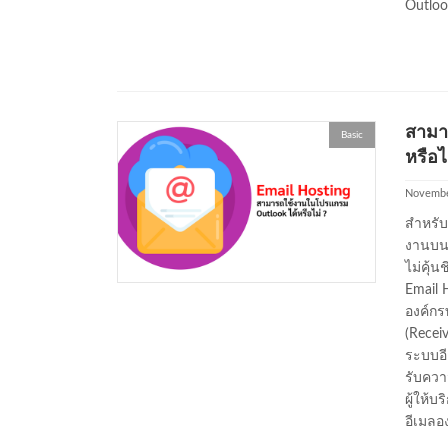
Outloo
สามา
Basic
หรือไ
Novembe
สำหรับ
งานบนโ
ไม่คุ้
Email H
องค์กรท
(Recei
ระบบอี
รับควา
ผู้ให้
อีเมลอ