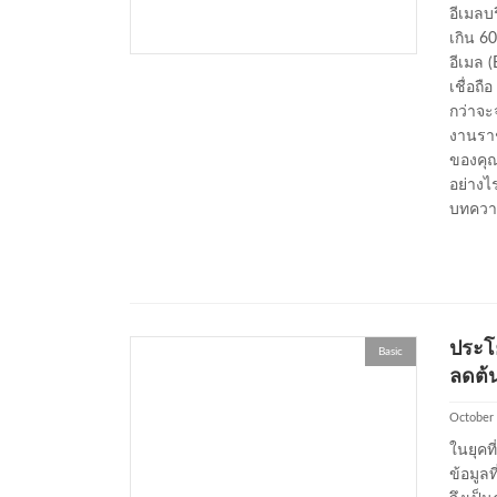
อีเมลบร
เกิน 6
อีเมล 
เชื่อถื
กว่าจะ
งานราชก
ของคุณ
อย่างไ
บทความ
ประโย
Basic
ลดต้
October 
ในยุคท
ข้อมูลท