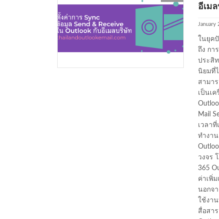
อีเมล
January 
ในยุคป
ถึง กา
ประสิท
นิยมที
สามารถ
เป็นเค
Outlook
Mail Se
เวลาที
ทำงานร
Outloo
วงจร โ
365 Ou
ค่าเพิ
นอกจาก
ใช้งา
สื่อสา