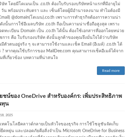
ิษัท โดยมีโดเมนเป็น .co.th ต้องใบรับรองบริษัทหน้าแรกที่มีอายุไม่
0 วัน พร้อมประทับตรา และ เซ็นต์โดยผู้มีอำนาจลงนาม ทำไมต้องมี
(Email) @domain(โดเมน).co.th เพราะการทำธุรกิจต้องการความน่า
อ ดังนั้นการใช้อีเมลบริษัท .co.th ถือเป็นความน่าเชื่อถือสูงสุด เพราะ
จดทะเบียน Domain เป็น .co.th ได้นั้น ต้องใช้เอกสารที่ออกโดยหน่วย
าร คือ ใบรับรองบริษัท ดังนั้นลูกค้าของคุณจึงมั่นใจได้ว่าบริษัท
มีตัวตนอยู่จริง ๆ จะสามารถใช้งานและเช็ค Email (อีเมล์) .co.th ได้
ร ? หากคุณใช้บริการของ MailDee.com คุณสามารถเช็คอีเมล์ได้จาก
ที่เกี่ยวข้อง บทความที่น่าสนใจ
Read more
ชน์ของ OneDrive สำหรับองค์กร: เพิ่มประสิทธิภาพ
นทุน
18, 2025
ี่เทคโนโลยีคลาวด์กลายเป็นหัวใจของธุรกิจ การใช้โซลูชันจัดเก็บ
ี่ยืดหยุ่น และปลอดภัยคือสิ่งจำเป็น Microsoft OneDrive for Business