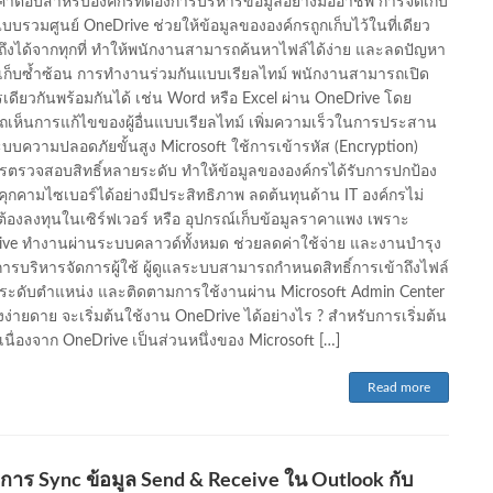
นคำตอบสำหรับองค์กรที่ต้องการบริหารข้อมูลอย่างมืออาชีพ การจัดเก็บ
แบบรวมศูนย์ OneDrive ช่วยให้ข้อมูลขององค์กรถูกเก็บไว้ในที่เดียว
าถึงได้จากทุกที่ ทำให้พนักงานสามารถค้นหาไฟล์ได้ง่าย และลดปัญหา
เก็บซ้ำซ้อน การทำงานร่วมกันแบบเรียลไทม์ พนักงานสามารถเปิด
เดียวกันพร้อมกันได้ เช่น Word หรือ Excel ผ่าน OneDrive โดย
เห็นการแก้ไขของผู้อื่นแบบเรียลไทม์ เพิ่มความเร็วในการประสาน
บบความปลอดภัยขั้นสูง Microsoft ใช้การเข้ารหัส (Encryption)
ตรวจสอบสิทธิ์หลายระดับ ทำให้ข้อมูลขององค์กรได้รับการปกป้อง
คุกคามไซเบอร์ได้อย่างมีประสิทธิภาพ ลดต้นทุนด้าน IT องค์กรไม่
ต้องลงทุนในเซิร์ฟเวอร์ หรือ อุปกรณ์เก็บข้อมูลราคาแพง เพราะ
ve ทำงานผ่านระบบคลาวด์ทั้งหมด ช่วยลดค่าใช้จ่าย และงานบำรุง
การบริหารจัดการผู้ใช้ ผู้ดูแลระบบสามารถกำหนดสิทธิ์การเข้าถึงไฟล์
ระดับตำแหน่ง และติดตามการใช้งานผ่าน Microsoft Admin Center
างง่ายดาย จะเริ่มต้นใช้งาน OneDrive ได้อย่างไร ? สำหรับการเริ่มต้น
เนื่องจาก OneDrive เป็นส่วนหนึ่งของ Microsoft […]
Read more
่าการ Sync ข้อมูล Send & Receive ใน Outlook กับ