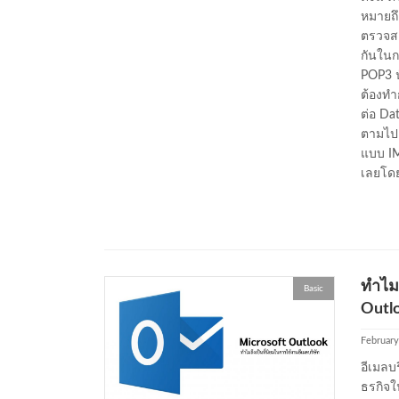
หมายถึ
ตรวจสอ
กันในกา
POP3 น
ต้องทำ
ต่อ Da
ตามไปย
แบบ IM
เลยโดย
ทำไม
Basic
Outl
February
อีเมลบ
ธรกิจใ