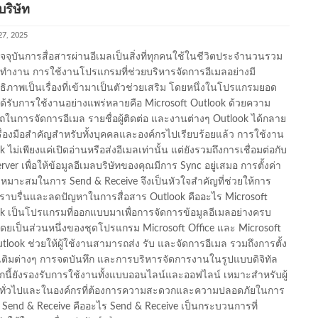
บริษัท
27, 2025
ัจจุบันการสื่อสารผ่านอีเมลเป็นสิ่งที่ทุกคนใช้ในชีวิตประจำนวนรวม
รทำงาน การใช้งานโปรแกรมที่ช่วยบริหารจัดการอีเมลอย่างมี
ธิภาพเป็นเรื่องที่เข้ามาเป็นตัวช่วยเสริม โดยหนึ่งในโปรแกรมยอด
่ได้รับการใช้งานอย่างแพร่หลายคือ Microsoft Outlook ด้วยความ
ในการจัดการอีเมล รายชื่อผู้ติดต่อ และงานต่างๆ Outlook ได้กลาย
รื่องมือสำคัญสำหรับทั้งบุคคลและองค์กรไปเรียบร้อยแล้ว การใช้งาน
 ไม่เพียงแค่เปิดอ่านหรือส่งอีเมลเท่านั้น แต่ยังรวมถึงการเชื่อมต่อกับ
rver เพื่อให้ข้อมูลอีเมลบริษัทของคุณมีการ Sync อยู่เสมอ การตั้งค่า
่เหมาะสมในการ Send & Receive จึงเป็นหัวใจสำคัญที่ช่วยให้การ
าบรื่นและลดปัญหาในการสื่อสาร Outlook คืออะไร Microsoft
k เป็นโปรแกรมที่ออกแบบมาเพื่อการจัดการข้อมูลอีเมลอย่างครบ
ดยเป็นส่วนหนึ่งของชุดโปรแกรม Microsoft Office และ Microsoft
tlook ช่วยให้ผู้ใช้งานสามารถส่ง รับ และจัดการอีเมล รวมถึงการตั้ง
่มเติมต่างๆ การจดบันทึก และการบริหารจัดการงานในรูปแบบดิจิทัล
นี้ยังรองรับการใช้งานทั้งแบบออนไลน์และออฟไลน์ เหมาะสำหรับผู้
นทั่วไปและในองค์กรที่ต้องการความสะดวกและความปลอดภัยในการ
ร Send & Receive คืออะไร Send & Receive เป็นกระบวนการที่