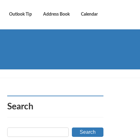
Outlook Tip
Address Book
Calendar
Search
Search