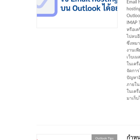
Email 
hostin
Outloo
IMAP ?
หรือเคร
ไปลบอี
ซึ่งหมา
งานเพี
เว็บเมล
ในเครื
จัดการ
ปัญหาอี
ภายในเค
ในเครื่
มาเก็บ
กำหน
Outlook Tips