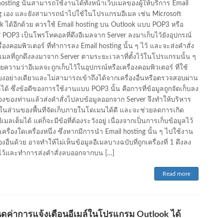
hosting นั้นสามารถใช้งานได้ทั้งหน้าเว็บเมลของผู้ให้บริการ Email
g เอง และยังสามารถนำไปใช้ในโปรแกรมอีเมล เช่น Microsoft
k ได้อีกด้วย ควรใช้ Email hosting บน Outlook แบบ POP3 หรือ
 POP3 เป็นโพรโทคอลที่ดึงอีเมลจาก Server ลงมาเก็บไว้ยังอุปกรณ์
ื่องคอมพิวเตอร์ ที่ทำการลง Email hosting นั้น ๆ ไว้ และจะส่งคำสั่ง
เมลที่ถูกดึงลงมาจาก Server ตามระยะเวลาที่ตั้งไว้ในโปรแกรมนั้น ๆ
ยความว่าอีเมลจะถูกเก็บไว้ในอุปกรณ์หรือเครื่องคอมพิวเตอร์ ที่ใช้
ยงอย่างเดียวและไม่สามารถเข้าถึงได้จากเครื่องอื่นหรือตรวจสอบผ่าน
ได้ ซึ่งข้อดีของการใช้งานแบบ POP3 นั้น คือการที่ข้อมูลถูกจัดเก็บลง
่องของท่านแล้วส่งคำสั่งไปลบข้อมูลออกจาก Server จึงทำให้บริหาร
ในส่วนของพื้นที่จัดเก็บภายในโดเมนได้ดี และจะช่วยลดการเกิด
เมลเต็มได้ แต่ก็จะมีข้อที่ต้องระวังอยู่ เนื่องจากเป็นการเก็บข้อมูลไว้
รื่องใดเครื่องหนึ่ง ซึ่งหากมีการนำ Email hosting นั้น ๆ ไปใช้งาน
องอื่นด้วย อาจทำให้ไม่เห็นข้อมูลอีเมลบางฉบับที่ถูกเครื่องที่ 1 ดึงลง
ไว้และทำการส่งคำสั่งลบออกจากบน […]
Read more
ดค่าการแจ้งเตือนอีเมล์ในโปรแกรม Outlook ได้