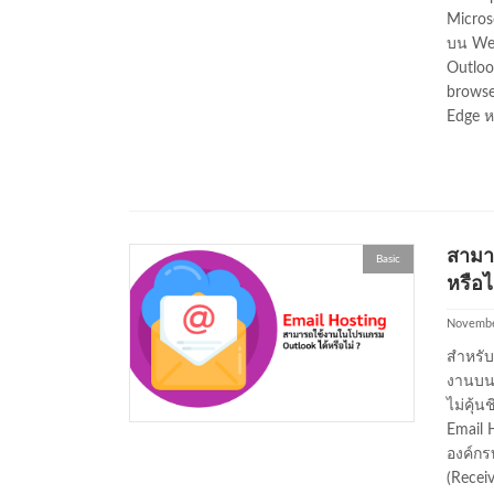
Micros
บน Web
Outloo
browse
Edge ห
สามา
Basic
หรือไ
Novembe
สำหรับ
งานบนโ
ไม่คุ้
Email H
องค์กรท
(Recei