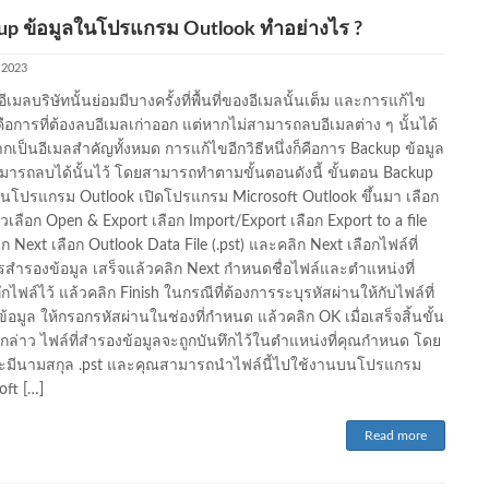
up ข้อมูลในโปรแกรม Outlook ทำอย่างไร ?
, 2023
ีเมลบริษัทนั้นย่อมมีบางครั้งที่พื้นที่ของอีเมลนั้นเต็ม และการแก้ไข
ือการที่ต้องลบอีเมลเก่าออก แต่หากไม่สามารถลบอีเมลต่าง ๆ นั้นได้
ากเป็นอีเมลสำคัญทั้งหมด การแก้ไขอีกวิธีหนึ่งก็คือการ Backup ข้อมูล
สามารถลบได้นั้นไว้ โดยสามารถทำตามขั้นตอนดังนี้ ขั้นตอน Backup
ในโปรแกรม Outlook เปิดโปรแกรม Microsoft Outlook ขึ้นมา เลือก
้วเลือก Open & Export เลือก Import/Export เลือก Export to a file
ก Next เลือก Outlook Data File (.pst) และคลิก Next เลือกไฟล์ที่
รสำรองข้อมูล เสร็จแล้วคลิก Next กำหนดชื่อไฟล์และตำแหน่งที่
กไฟล์ไว้ แล้วคลิก Finish ในกรณีที่ต้องการระบุรหัสผ่านให้กับไฟล์ที่
้อมูล ให้กรอกรหัสผ่านในช่องที่กำหนด แล้วคลิก OK เมื่อเสร็จสิ้นขั้น
กล่าว ไฟล์ที่สำรองข้อมูลจะถูกบันทึกไว้ในตำแหน่งที่คุณกำหนด โดย
จะมีนามสกุล .pst และคุณสามารถนำไฟล์นี้ไปใช้งานบนโปรแกรม
oft […]
Read more