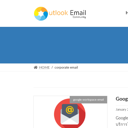
Skip
Skip
to
to
the
the
content
Navigation
HOME
corporate email
Goog
google-workspace-email
January 
Google
บริการ